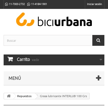
11-7003-2732
11-4184-1901
Iniciar sesión
Carrito
vacío
MENÚ
Repuestos
Grasa lubricante INTERLUB 100 Grs