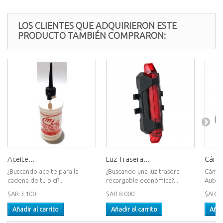
LOS CLIENTES QUE ADQUIRIERON ESTE
PRODUCTO TAMBIÉN COMPRARON:
Aceite...
Luz Trasera...
Cámar
¿Buscando aceite para la
¿Buscando una luz trasera
Cámar
cadena de tu bici?...
recargable económica?...
Auto
$AR 3.100
$AR 8.000
$AR 8
Añadir al carrito
Añadir al carrito
Añad