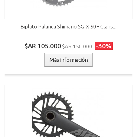
Biplato Palanca Shimano SG-X 50F Claris...
$AR 105.000
-30%
$AR 150.000
Más información