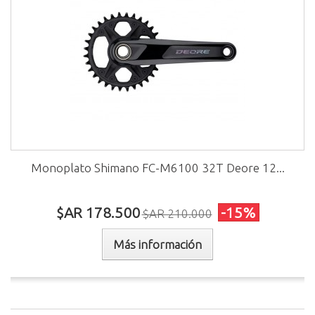
Monoplato Shimano FC-M6100 32T Deore 12...
$AR 178.500
-15%
$AR 210.000
Más información