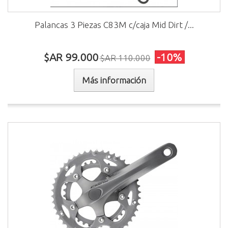
Palancas 3 Piezas C83M c/caja Mid Dirt /...
$AR 99.000
-10%
$AR 110.000
Más información