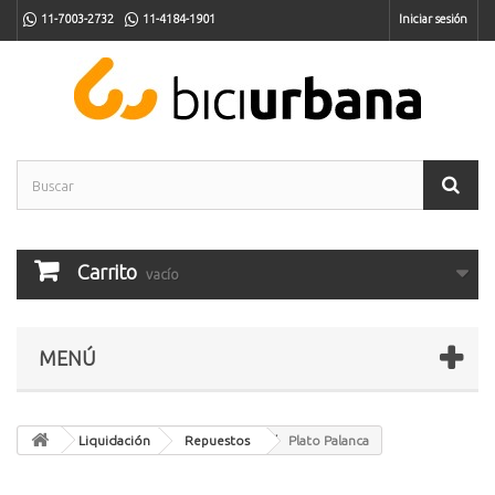
11-7003-2732
11-4184-1901
Iniciar sesión
Carrito
vacío
MENÚ
Liquidación
Repuestos
Plato Palanca