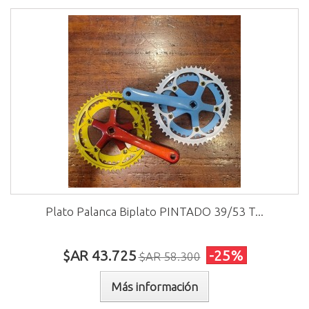
Plato Palanca Biplato PINTADO 39/53 T...
$AR 43.725
-25%
$AR 58.300
Más información