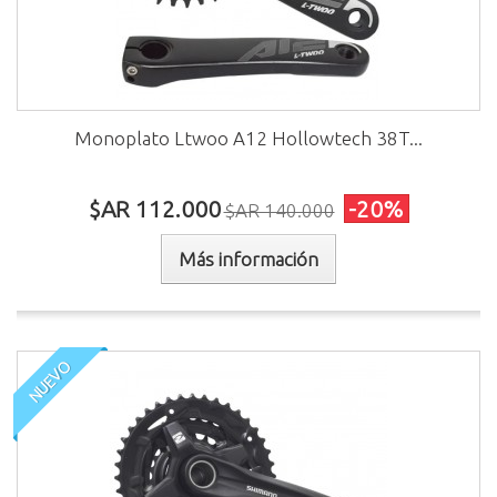
Monoplato Ltwoo A12 Hollowtech 38T...
$AR 112.000
-20%
$AR 140.000
Más información
NUEVO