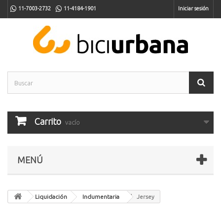
11-7003-2732
11-4184-1901
Iniciar sesión
Carrito
vacío
MENÚ
Liquidación
Indumentaria
Jersey