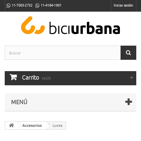
11-7003-2732
11-4184-1901
Iniciar sesión
Carrito
vacío
MENÚ
Accesorios
Luces