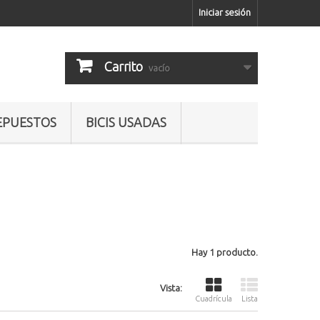
Iniciar sesión
Carrito
vacío
EPUESTOS
BICIS USADAS
Hay 1 producto.
Vista:
Cuadrícula
Lista