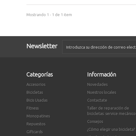
Mostrando 1 - 1 de 1 item
Newsletter
Categorías
Información
Accesorios
Novedades
Bicicletas
Nuestros locales
Bicis Usadas
Contactate
Fitness
Taller de reparación de
bicicletas: service mecánico
Monopatines
Consejos
Repuestos
¿Cómo elegir una bicicleta?
Giftcards