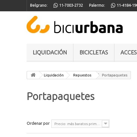
Belgrano:
11-7003-2732
Palermo:
11-4184-19
LIQUIDACIÓN
BICICLETAS
ACCES
Liquidación
Repuestos
Portapaquetes
Portapaquetes
Ordenar por
Precio: más baratos primero