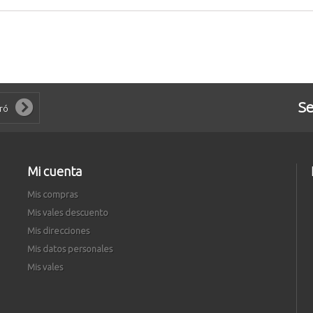
Se
Mi cuenta
Mis compras
Mis vales descuento
Mis direcciones
Mis datos personales
Mis vales