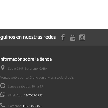
guinos en nuestras redes
Información sobre la tienda
Sucre 2347, Belgrano, CABA
Ventas web y por teléfono con envíos a todo el país.
Lunes a sábados 10h a 19h
WhatsApp:
11-7003-2732
Llamanos:
11-7536-9365