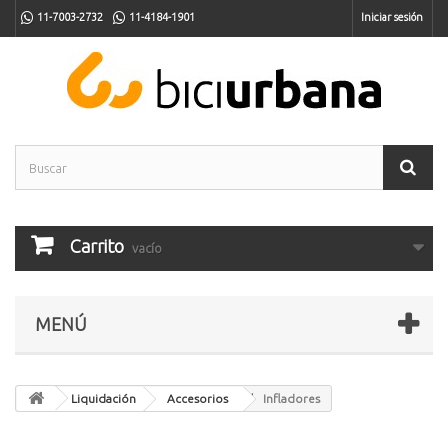
11-7003-2732
11-4184-1901
Iniciar sesión
Carrito
vacío
MENÚ
Liquidación
Accesorios
Infladores