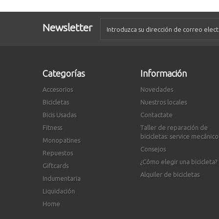
Newsletter
Categorías
Información
Accesorios
Novedades
Bicicletas
Nuestros locales
Bicis Usadas
Contactate
Fitness
Taller de reparación de
bicicletas: service mecánico
Monopatines
Consejos
Repuestos
¿Cómo elegir una bicicleta?
Giftcards
Alquiler de bicicletas
Indumentaria
Liquidación
Home