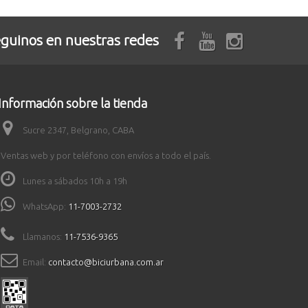
guinos en nuestras redes
Información sobre la tienda
Sucre 2347, Belgrano, CABA
Ventas web y por teléfono con envíos a todo el país.
Lunes a sábados 10h a 19h
WhatsApp:
11-7003-2732
Llamanos:
11-7536-9365
Email:
contacto@biciurbana.com.ar