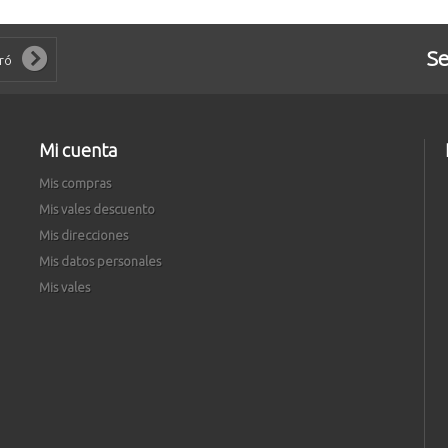
Se
Mi cuenta
Mis compras
Mis vales descuento
Mis direcciones
Mis datos personales
Mis vales