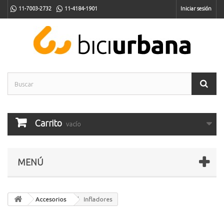
11-7003-2732
11-4184-1901
Iniciar sesión
Carrito
vacío
MENÚ
Accesorios
Infladores