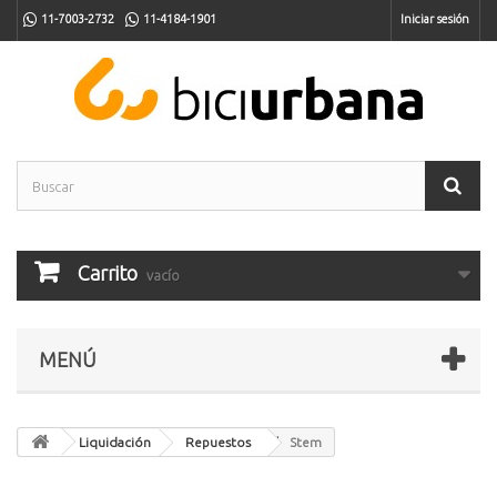
11-7003-2732
11-4184-1901
Iniciar sesión
Carrito
vacío
MENÚ
Liquidación
Repuestos
Stem