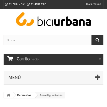
11-7003-2732
11-4184-1901
Iniciar sesión
Carrito
vacío
MENÚ
Repuestos
Amortiguaciones