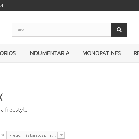
01
ORIOS
INDUMENTARIA
MONOPATINES
R
X
ra freestyle
por
Precio: más baratos primero