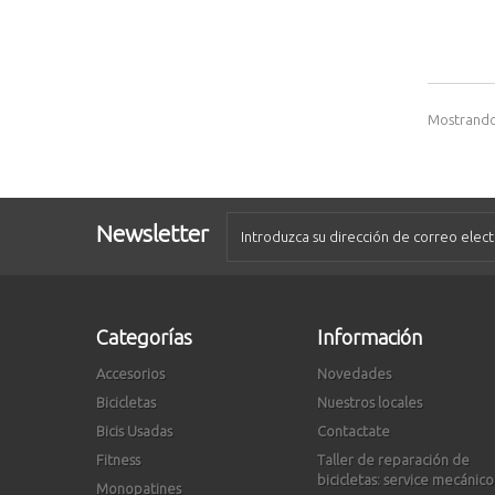
Mostrando 
Newsletter
Categorías
Información
Accesorios
Novedades
Bicicletas
Nuestros locales
Bicis Usadas
Contactate
Fitness
Taller de reparación de
bicicletas: service mecánico
Monopatines