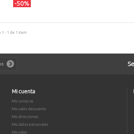
-50%
1 - 1 de 1 item
Se
Mi cuenta
Mis compras
Mis vales descuento
Mis direcciones
Mis datos personales
Mis vales