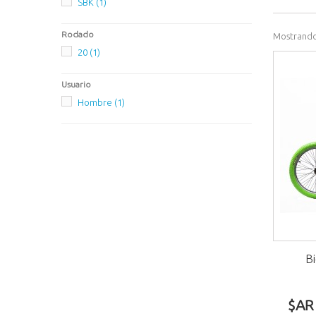
SBK
(1)
Rodado
Mostrando 
20
(1)
Usuario
Hombre
(1)
B
$AR