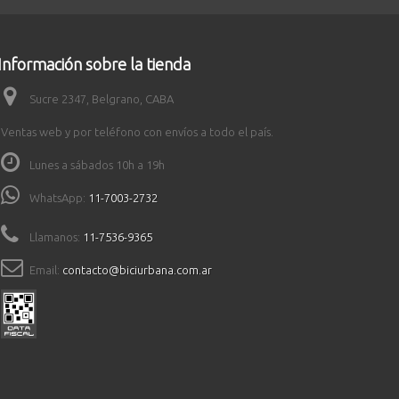
Información sobre la tienda
Sucre 2347, Belgrano, CABA
Ventas web y por teléfono con envíos a todo el país.
Lunes a sábados 10h a 19h
WhatsApp:
11-7003-2732
Llamanos:
11-7536-9365
Email:
contacto@biciurbana.com.ar