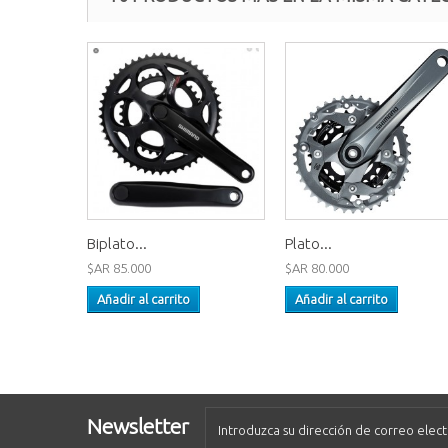
Biplato...
Plato...
$AR 85.000
$AR 80.000
Añadir al carrito
Añadir al carrito
Newsletter