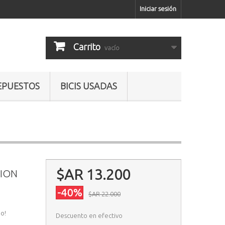
Iniciar sesión
Carrito
vacío
EPUESTOS
BICIS USADAS
$AR 13.200
CION
-40%
$AR 22.000
o!
Descuento en efectivo