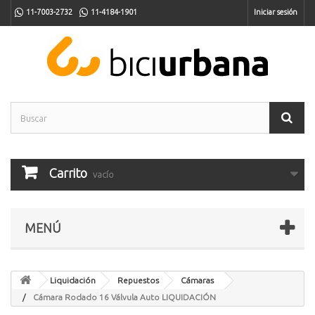
11-7003-2732
11-4184-1901
Iniciar sesión
Carrito
vacío
MENÚ
Liquidación
Repuestos
Cámaras
Cámara Rodado 16 Válvula Auto LIQUIDACIÓN