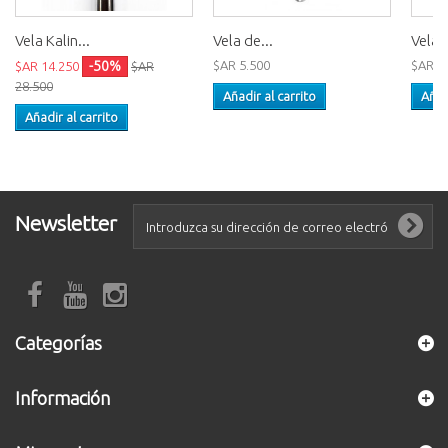
Vela Kalin...
Vela de...
Vela d
-50%
$AR 5.500
$AR 1
$AR 14.250
$AR
28.500
Añadir al carrito
Añad
Añadir al carrito
Newsletter
Categorías
Información