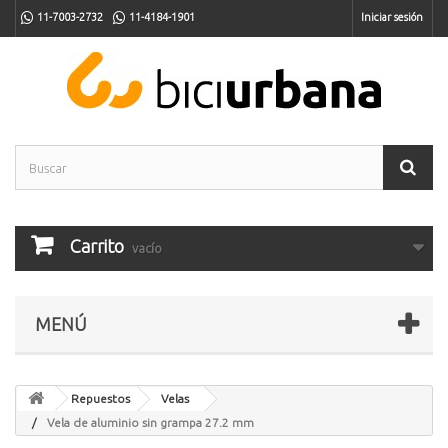
11-7003-2732
11-4184-1901
Iniciar sesión
Carrito
vacío
MENÚ
Repuestos
Velas
Vela de aluminio sin grampa 27.2 mm