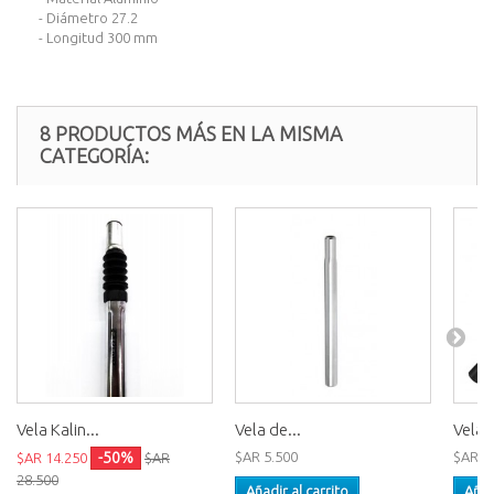
- Diámetro 27.2
- Longitud 300 mm
8 PRODUCTOS MÁS EN LA MISMA
CATEGORÍA:
Vela Kalin...
Vela de...
Vela 
-50%
$AR 5.500
$AR 2
$AR 14.250
$AR
28.500
Añadir al carrito
Añad