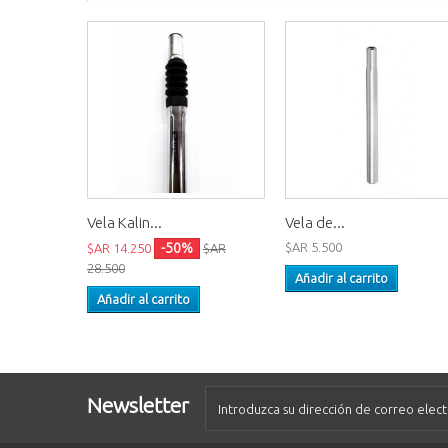
Vela Kalin...
Vela de...
-50%
$AR 5.500
$AR 14.250
$AR
28.500
Añadir al carrito
Añadir al carrito
Newsletter