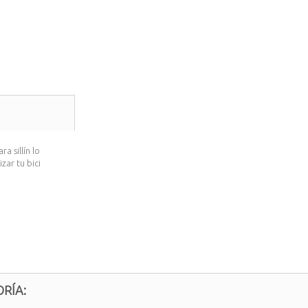
 sillín lo
zar tu bici
RÍA: