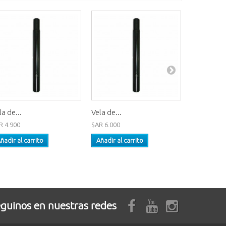
la de...
Vela de...
Vela de...
R 4.900
$AR 6.000
$AR 14.600
ñadir al carrito
Añadir al carrito
Añadir al 
guinos en nuestras redes