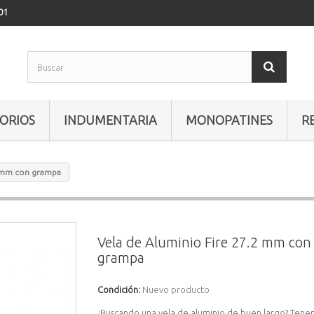
01
ORIOS
INDUMENTARIA
MONOPATINES
R
2 mm con grampa
Vela de Aluminio Fire 27.2 mm con
grampa
Condición:
Nuevo producto
¿Buscando una vela de aluminio de buen largo? Ten