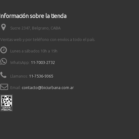
Información sobre la tienda
Sucre 2347, Belgrano, CABA
Ventas web y por teléfono con envíos a todo el país.
Lunes a sábados 10h a 19h
WhatsApp:
11-7003-2732
Llamanos:
11-7536-9365
Email:
contacto@biciurbana.com.ar