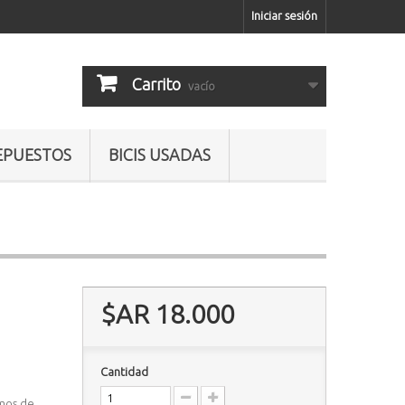
Iniciar sesión
Carrito
vacío
EPUESTOS
BICIS USADAS
$AR 18.000
Cantidad
emos de