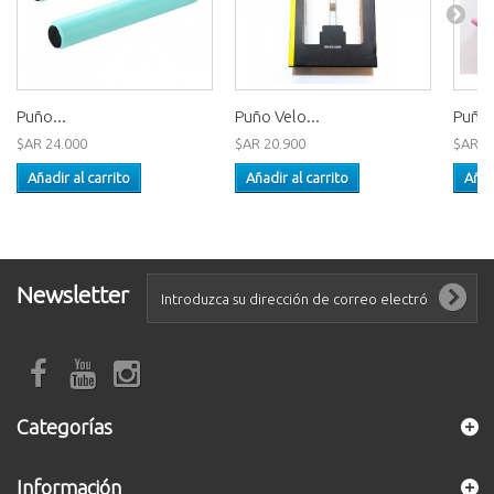
Puño...
Puño Velo...
Puños
$AR 24.000
$AR 20.900
$AR 3
Añadir al carrito
Añadir al carrito
Añad
Newsletter
Categorías
Información