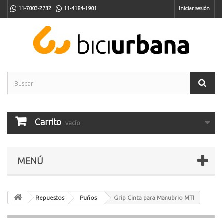
11-7003-2732
11-4184-1901
Iniciar sesión
Carrito
vacío
MENÚ
Repuestos
Puños
Grip Cinta para Manubrio MTI