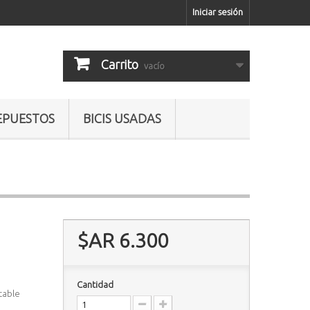
Iniciar sesión
Carrito
vacío
EPUESTOS
BICIS USADAS
$AR 6.300
Cantidad
table