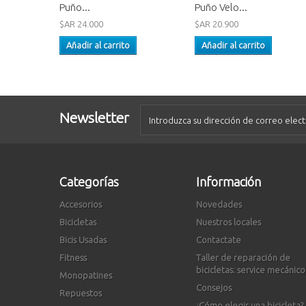
Puño...
Puño Velo...
$AR 24.000
$AR 20.900
Añadir al carrito
Añadir al carrito
Newsletter
Categorías
Información
Accesorios
Novedades
Bicicletas
Nuestros locales
Bicis Usadas
Contactate
Fitness
Taller de reparación de
bicicletas: service mecánico
Monopatines
Consejos
Repuestos
¿Cómo elegir una bicicleta?