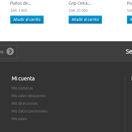
Puños de...
Grip Cinta...
Pu
$AR 3.800
$AR 20.900
$A
Añadir al carrito
Añadir al carrito
A
Se
Mi cuenta
Mis compras
Mis vales descuento
Mis direcciones
Mis datos personales
Mis vales