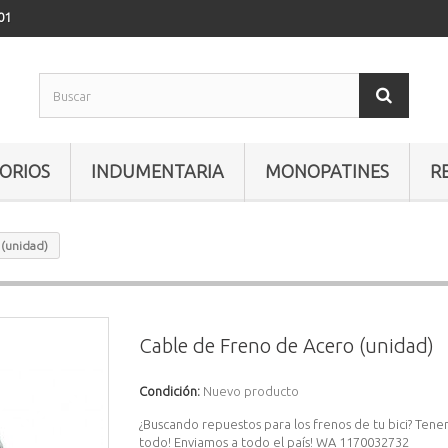
01
ORIOS
INDUMENTARIA
MONOPATINES
R
 (unidad)
Cable de Freno de Acero (unidad)
Condición:
Nuevo producto
¿Buscando repuestos para los frenos de tu bici? Ten
todo! Enviamos a todo el país! WA 1170032732