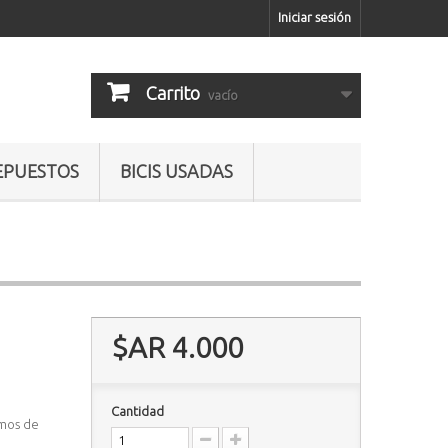
Iniciar sesión
Carrito
vacío
EPUESTOS
BICIS USADAS
$AR 4.000
Cantidad
emos de