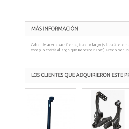
MÁS INFORMACIÓN
Cable de acero para frenos, trasero largo (si buscás el d
este y lo cortás al largo que necesite tu bici). Precio por u
LOS CLIENTES QUE ADQUIRIERON ESTE