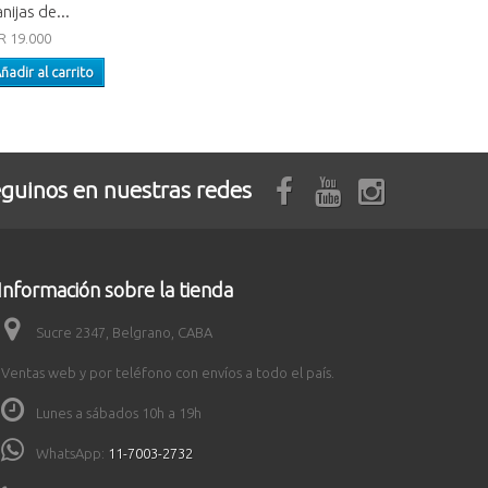
nijas de...
R 19.000
ñadir al carrito
guinos en nuestras redes
Información sobre la tienda
Sucre 2347, Belgrano, CABA
Ventas web y por teléfono con envíos a todo el país.
Lunes a sábados 10h a 19h
WhatsApp:
11-7003-2732