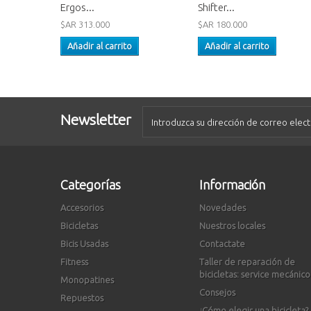
Ergos...
Shifter...
$AR 313.000
$AR 180.000
Añadir al carrito
Añadir al carrito
Newsletter
Categorías
Información
Accesorios
Novedades
Bicicletas
Nuestros locales
Bicis Usadas
Contactate
Fitness
Taller de reparación de
bicicletas: service mecánico
Monopatines
Consejos
Repuestos
¿Cómo elegir una bicicleta?