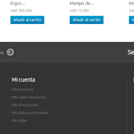
Ergos...
Manijas de...
Ma
$AR 565.000
$AR 15.000
$A
Añadir al carrito
Añadir al carrito
A
Se
Mi cuenta
Mis compras
Mis vales descuento
Mis direcciones
Mis datos personales
Mis vales