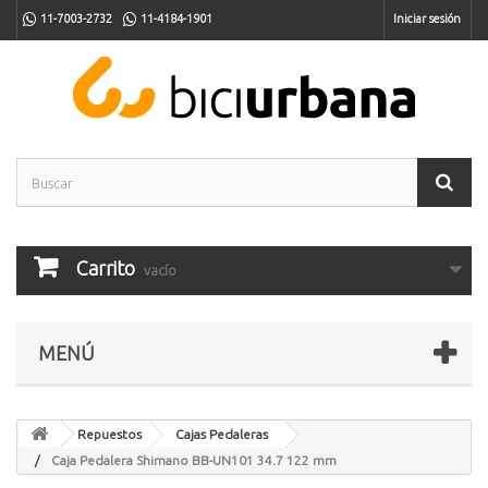
11-7003-2732
11-4184-1901
Iniciar sesión
Carrito
vacío
MENÚ
Repuestos
Cajas Pedaleras
Caja Pedalera Shimano BB-UN101 34.7 122 mm