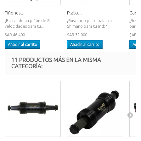
Piñones...
Plato...
Caden
¿Buscando un piñón de 8
¿Buscando plato palanca
¿Busc
velocidades para tu...
Shimano para tu mtb?...
para m
$AR 46.400
$AR 32.000
$AR 1
Añadir al carrito
Añadir al carrito
Añad
11 PRODUCTOS MÁS EN LA MISMA
CATEGORÍA: