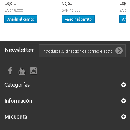
Caja...
Caja...
Caja..
$AR 18.000
$AR 16.500
$AR 1
Añadir al carrito
Añadir al carrito
Añad
Newsletter
Categorías
Información
Mi cuenta