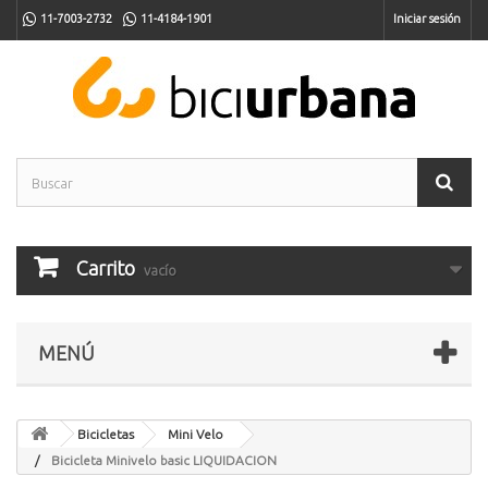
11-7003-2732
11-4184-1901
Iniciar sesión
Carrito
vacío
MENÚ
Bicicletas
Mini Velo
Bicicleta Minivelo basic LIQUIDACION