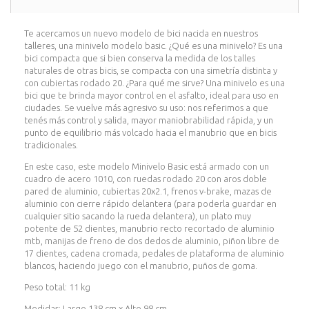
Te acercamos un nuevo modelo de bici nacida en nuestros
talleres, una minivelo modelo basic. ¿Qué es una minivelo? Es una
bici compacta que si bien conserva la medida de los talles
naturales de otras bicis, se compacta con una simetría distinta y
con cubiertas rodado 20. ¿Para qué me sirve? Una minivelo es una
bici que te brinda mayor control en el asfalto, ideal para uso en
ciudades. Se vuelve más agresivo su uso: nos referimos a que
tenés más control y salida, mayor maniobrabilidad rápida, y un
punto de equilibrio más volcado hacia el manubrio que en bicis
tradicionales.
En este caso, este modelo Minivelo Basic está armado con un
cuadro de acero 1010, con ruedas rodado 20 con aros doble
pared de aluminio, cubiertas 20x2.1, frenos v-brake, mazas de
aluminio con cierre rápido delantera (para poderla guardar en
cualquier sitio sacando la rueda delantera), un plato muy
potente de 52 dientes, manubrio recto recortado de aluminio
mtb, manijas de freno de dos dedos de aluminio, piñon libre de
17 dientes, cadena cromada, pedales de plataforma de aluminio
blancos, haciendo juego con el manubrio, puños de goma.
Peso total: 11 kg
Medidas: Largo 138 cm x Alto 98 cm