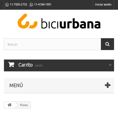
11-7003-2732
11-4184-1901
Iniciar sesión
Carrito
vacío
MENÚ
Fixies