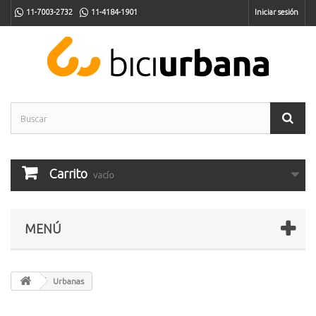
11-7003-2732
11-4184-1901
Iniciar sesión
Carrito
vacío
MENÚ
Urbanas