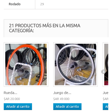
Rodado
29
21 PRODUCTOS MÁS EN LA MISMA
CATEGORÍA:
Rueda...
Juego de...
Juego
$AR 20.000
$AR 49.000
$AR 6
Añadir al carrito
Añadir al carrito
Añad