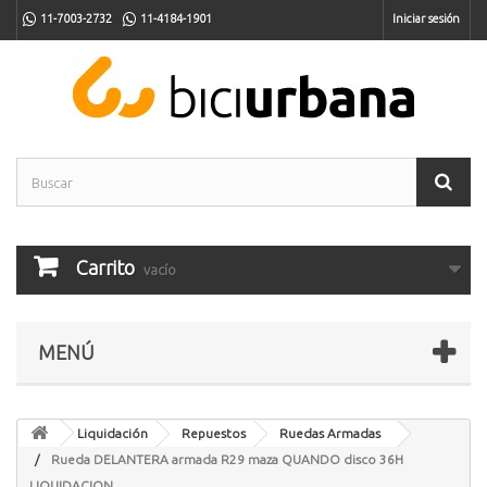
11-7003-2732
11-4184-1901
Iniciar sesión
Carrito
vacío
MENÚ
Liquidación
Repuestos
Ruedas Armadas
Rueda DELANTERA armada R29 maza QUANDO disco 36H
LIQUIDACION