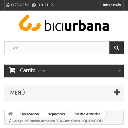
11-7003-2732
11-4184-1901
Iniciar sesión
Carrito
vacío
MENÚ
Liquidación
Repuestos
Ruedas Armadas
Juego de ruedas armadas R20 Completas LIQUIDACION