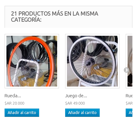
21 PRODUCTOS MÁS EN LA MISMA
CATEGORÍA:
Rueda...
Juego de...
Rueda
$AR 20.000
$AR 49.000
$AR 1
Añadir al carrito
Añadir al carrito
Añad