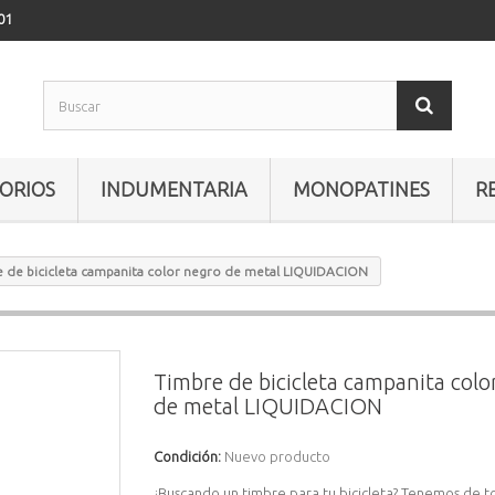
01
ORIOS
INDUMENTARIA
MONOPATINES
R
 de bicicleta campanita color negro de metal LIQUIDACION
Timbre de bicicleta campanita colo
de metal LIQUIDACION
Condición:
Nuevo producto
¿Buscando un timbre para tu bicicleta? Tenemos de t