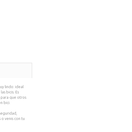
y lindo: ideal
as bicis. Es
 para que otros
n bici.
seguridad,
 o venis con tu