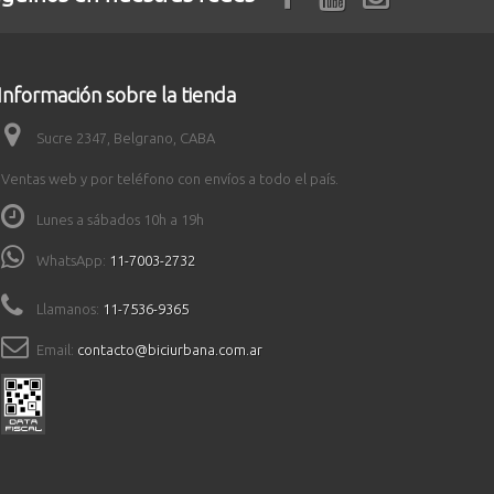
Información sobre la tienda
Sucre 2347, Belgrano, CABA
Ventas web y por teléfono con envíos a todo el país.
Lunes a sábados 10h a 19h
WhatsApp:
11-7003-2732
Llamanos:
11-7536-9365
Email:
contacto@biciurbana.com.ar