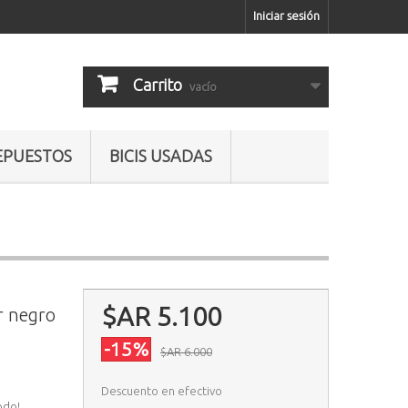
Iniciar sesión
Carrito
vacío
EPUESTOS
BICIS USADAS
$AR 5.100
r negro
-15%
$AR 6.000
Descuento en efectivo
odo!