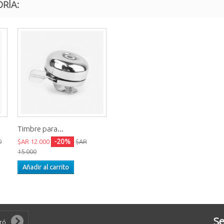
RÍA:
Timbre para...
-20%
0
$AR 12.000
$AR
15.000
Añadir al carrito
Se