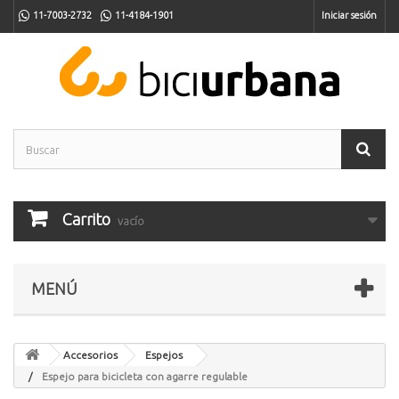
11-7003-2732
11-4184-1901
Iniciar sesión
Carrito
vacío
MENÚ
Accesorios
Espejos
Espejo para bicicleta con agarre regulable