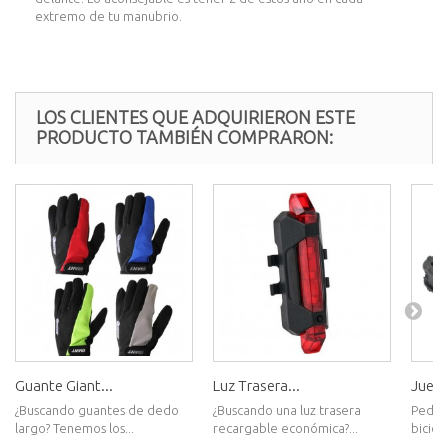
extremo de tu manubrio.
LOS CLIENTES QUE ADQUIRIERON ESTE
PRODUCTO TAMBIÉN COMPRARON:
Guante Giant...
Luz Trasera...
Juego
¿Buscando guantes de dedo
¿Buscando una luz trasera
Pedal
largo? Tenemos los...
recargable económica?...
bicicl