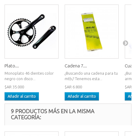
Plato...
Cadena 7...
Cuadr
Monoplato 46 dientes color
¿Buscando una cadena para tu
¿Busc
negro con disco...
mtb¡? Tenemos esta...
armart
$AR 35.000
$AR 6.800
$AR 1
Añadir al carrito
Añadir al carrito
Añad
9 PRODUCTOS MÁS EN LA MISMA
CATEGORÍA: