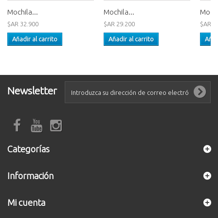
Mochila...
Mochila...
Mochi
$AR 32.900
$AR 29.200
$AR 3
Añadir al carrito
Añadir al carrito
Añad
Newsletter
Categorías
Información
Mi cuenta