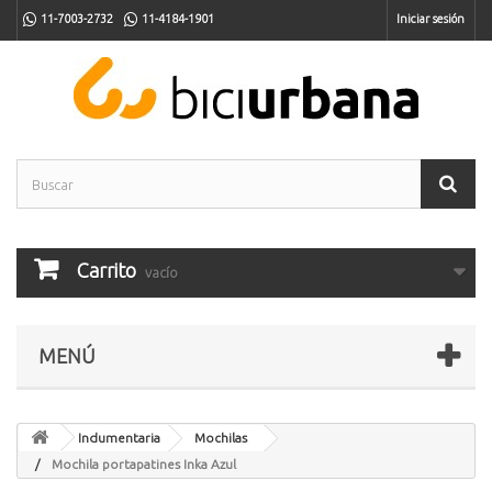
11-7003-2732
11-4184-1901
Iniciar sesión
Carrito
vacío
MENÚ
Indumentaria
Mochilas
Mochila portapatines Inka Azul