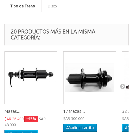
Tipo de Freno
Disco
20 PRODUCTOS MÁS EN LA MISMA
CATEGORÍA:
Mazas...
17 Mazas...
32 Ju
-45%
$AR 300.000
$AR 1
$AR 26.400
$AR
48.000
Añadir al carrito
Añad