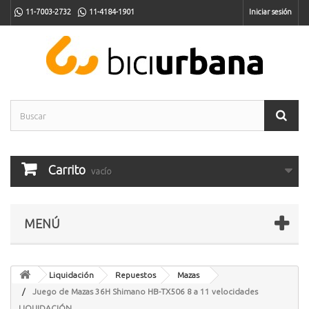
11-7003-2732
11-4184-1901
Iniciar sesión
Carrito
vacío
MENÚ
Liquidación
Repuestos
Mazas
Juego de Mazas 36H Shimano HB-TX506 8 a 11 velocidades
LIQUIDACIÓN