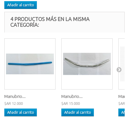
Añadir al carrito
4 PRODUCTOS MÁS EN LA MISMA
CATEGORÍA:
Manubrio...
Manubrio...
Manub
$AR 12.000
$AR 15.000
$AR 2
Añadir al carrito
Añadir al carrito
Añad