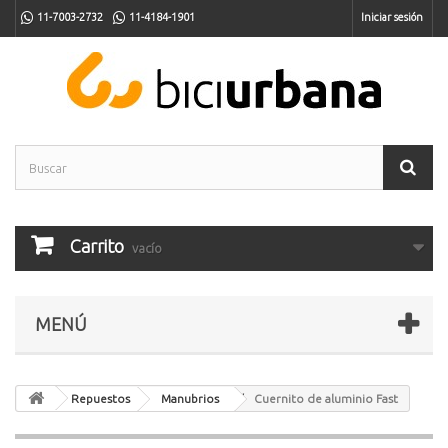
11-7003-2732
11-4184-1901
Iniciar sesión
Carrito
vacío
MENÚ
Repuestos
Manubrios
Cuernito de aluminio Fast