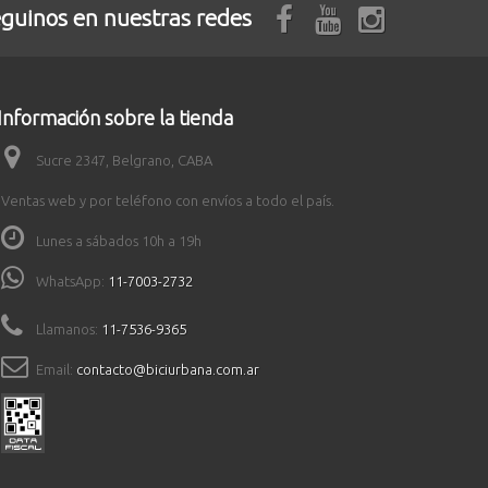
guinos en nuestras redes
Información sobre la tienda
Sucre 2347, Belgrano, CABA
Ventas web y por teléfono con envíos a todo el país.
Lunes a sábados 10h a 19h
WhatsApp:
11-7003-2732
Llamanos:
11-7536-9365
Email:
contacto@biciurbana.com.ar