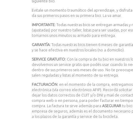
siguiente bici.
Evitale un momento traumático del aprendizaje, y disfrut
da sus primeros pasos en su primera bici. La va amar.
IMPORTANTE:
Todas nuestras bicis se entregan armadas y 
(ajustadas) por nuestro taller, listas para ser usadas, por 
tomarnos unos minutos su armado para entrega.
GARANTÍA:
Todas nuestras bicis tienen 6 meses de garantía
y se hace efectiva en nuestros locales (no a domicilio).
SERVICE GRATUITO:
Con la compra de tu bici en nuestros lo
devolvemos un service gratis que podés usar cuando lo nece
dentro de sus primeros seis meses de uso. No te preocup
salen reguladas y listas al momento de su entrega.
FACTURACIÓN
: en el momento de la compra, entregamos 
electrónica (vía correo electrónico AFIP). Recordá solicitar 
dejar los datos correctos de CUIT y/o DNI y mail de contacto
compra web o en persona, para poder facturar en tiempo
compra. La factura te sirve además para
ASEGURAR
tu bici
empresa de seguros, además es el documento necesario p
a los plazos de la garantía y service de tu bicicleta.