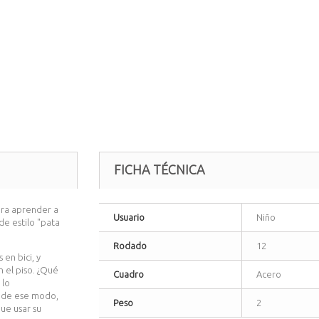
FICHA TÉCNICA
ara aprender a
Usuario
Niño
de estilo "pata
Rodado
12
en bici, y
n el piso. ¿Qué
Cuadro
Acero
 lo
 de ese modo,
Peso
2
ue usar su