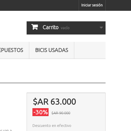
Iniciar sesión
Carrito
vacío
EPUESTOS
BICIS USADAS
$AR 63.000
-30%
$AR 90.000
Descuento en efectivo
s van a