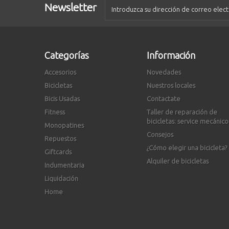
Newsletter
Categorías
Información
Accesorios
Novedades
Bicicletas
Nuestros locales
Bicis Usadas
Contactate
Fitness
Taller de reparación de
bicicletas: service mecánico
Monopatines
Consejos
Repuestos
¿Cómo elegir una bicicleta?
Giftcards
Alquiler de bicicletas
Indumentaria
Liquidación
Home