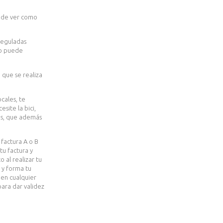
a de ver como
reguladas
eso puede
 que se realiza
cales, te
site la bici,
es, que además
factura A o B
tu factura y
 al realizar tu
 y forma tu
 en cualquier
ara dar validez