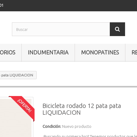
01
ORIOS
INDUMENTARIA
MONOPATINES
R
ta pata LIQUIDACION
¡OFERTA!
Bicicleta rodado 12 pata pata
LIQUIDACION
Condición:
Nuevo producto
¿Buscando su primera bici? Tenemos productos que le