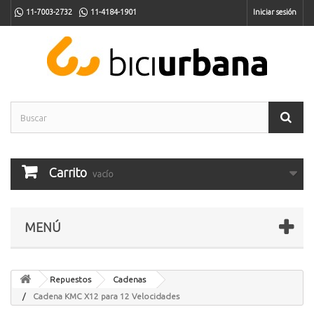
11-7003-2732
11-4184-1901
Iniciar sesión
Carrito
vacío
MENÚ
Repuestos
Cadenas
Cadena KMC X12 para 12 Velocidades