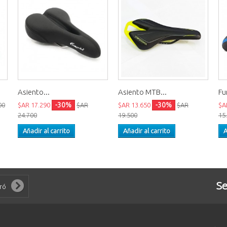
Asiento...
Asiento MTB...
Fu
-30%
-30%
00
$AR 17.290
$AR
$AR 13.650
$AR
$A
24.700
19.500
15
Añadir al carrito
Añadir al carrito
A
Se