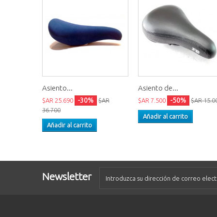
Asiento...
Asiento de...
-30%
-50%
$AR 25.690
$AR
$AR 7.500
$AR 15.0
36.700
Añadir al carrito
Añadir al carrito
Newsletter