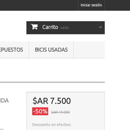
Iniciar sesión
Carrito
vacío
EPUESTOS
BICIS USADAS
$AR 7.500
UNDA
-50%
$AR 15.000
Descuento en efectivo
na,