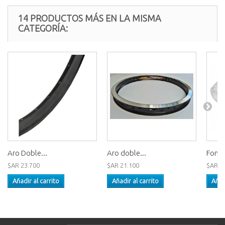
14 PRODUCTOS MÁS EN LA MISMA
CATEGORÍA:
Aro Doble...
Aro doble...
Fondo
$AR 23.700
$AR 21.100
$AR 1
Añadir al carrito
Añadir al carrito
Añad