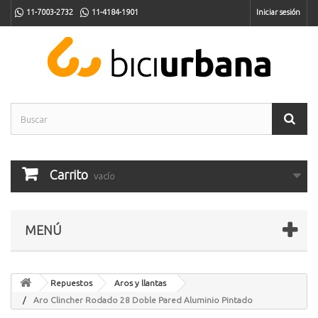
11-7003-2732
11-4184-1901
Iniciar sesión
Carrito
vacío
MENÚ
Repuestos
Aros y llantas
Aro Clincher Rodado 28 Doble Pared Aluminio Pintado