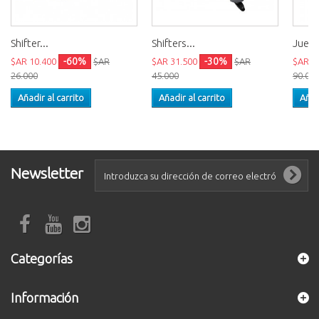
Shifter...
Shifters...
Juego
-60%
-30%
$AR 10.400
$AR
$AR 31.500
$AR
$AR 7
26.000
45.000
90.00
Añadir al carrito
Añadir al carrito
Añad
Newsletter
Categorías
Información