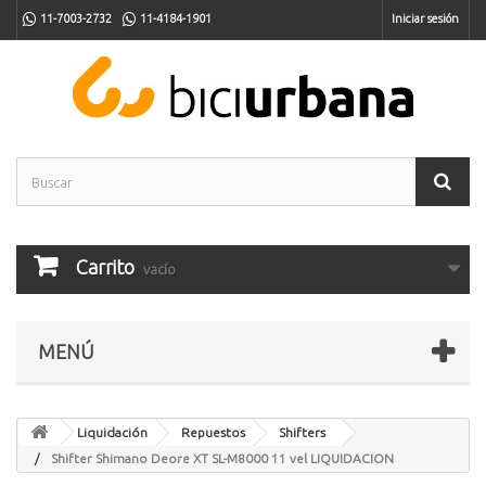
11-7003-2732
11-4184-1901
Iniciar sesión
Carrito
vacío
MENÚ
Liquidación
Repuestos
Shifters
Shifter Shimano Deore XT SL-M8000 11 vel LIQUIDACION