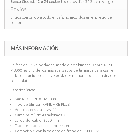
Banco Ciudad: 12 ó 24 cuotas
todos los días 30% de recargo.
Envíos
Envíos con cargo a todo el país, no incluidos en el precio de
compra.
MÁS INFORMACIÓN
Shifter de 11 velocidades, modelo de Shimano Deore XT SL-
M8000, es uno de los más avanzados de la marca para usar en
mtb con equipos de 11 velocidades monoplato o combinados
con biplato.
Características:
Serie: DEORE XT M8000
Tipo de Shifter: RAPIDFIRE PLUS
Velocidades traseras: 11
Cambios múltiples máximos: 4
Largo del cable: 2050 mm
Tipo de soporte: con abrazadera
Compatible con la palanca de freno de I-SPEC EV