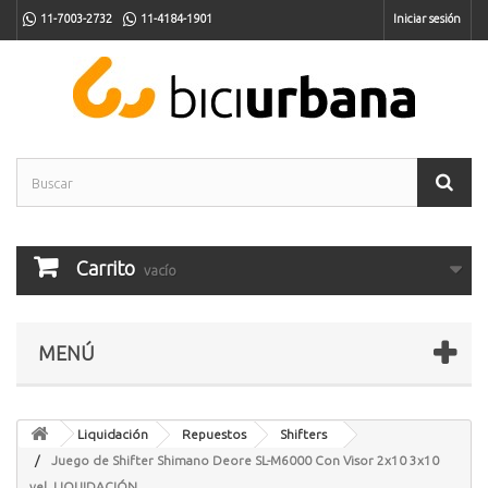
11-7003-2732
11-4184-1901
Iniciar sesión
Carrito
vacío
MENÚ
Liquidación
Repuestos
Shifters
Juego de Shifter Shimano Deore SL-M6000 Con Visor 2x10 3x10
vel. LIQUIDACIÓN