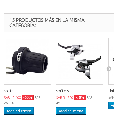
15 PRODUCTOS MÁS EN LA MISMA
CATEGORÍA:
Shifter...
Shifters...
Shifte
-60%
-30%
$AR 4
$AR 10.400
$AR
$AR 31.500
$AR
26.000
45.000
Añad
Añadir al carrito
Añadir al carrito