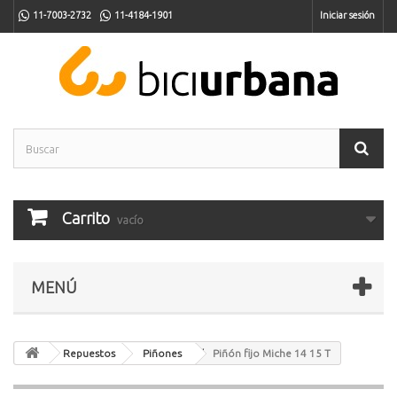
11-7003-2732
11-4184-1901
Iniciar sesión
Carrito
vacío
MENÚ
Repuestos
Piñones
Piñón fijo Miche 14 15 T