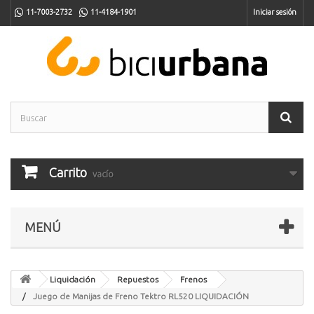
11-7003-2732
11-4184-1901
Iniciar sesión
Carrito
vacío
MENÚ
Liquidación
Repuestos
Frenos
Juego de Manijas de Freno Tektro RL520 LIQUIDACIÓN