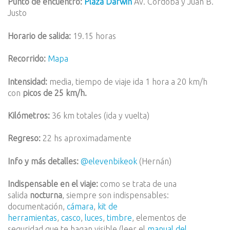
Punto de encuentro:
Plaza Darwin
Av. Córdoba y Juan B.
Justo
Horario de salida:
19.15 horas
Recorrido:
Mapa
Intensidad:
media, tiempo de viaje ida 1 hora a 20 km/h
con
picos de 25 km/h.
Kilómetros:
36 km totales (ida y vuelta)
Regreso:
22 hs aproximadamente
Info y más detalles:
@elevenbikeok
(Hernán)
Indispensable en el viaje:
como se trata de una
salida
nocturna
, siempre son indispensables:
documentación,
cámara
,
kit de
herramientas
,
casco
,
luces
,
timbre
, elementos de
seguridad que te hagan visible (leer el
manual del