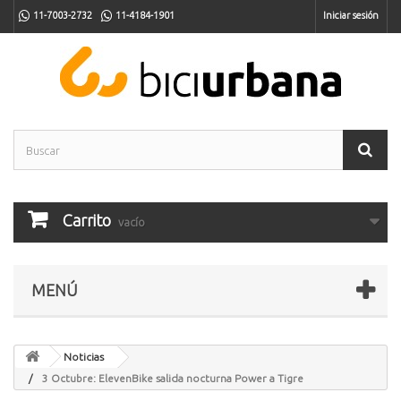
11-7003-2732
11-4184-1901
Iniciar sesión
Carrito
vacío
MENÚ
Noticias
3 Octubre: ElevenBike salida nocturna Power a Tigre