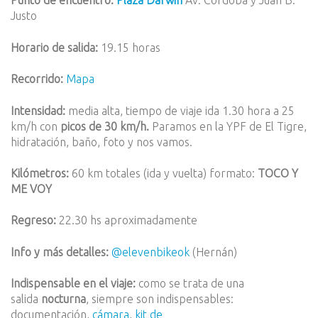
Punto de encuentro:
Plaza Darwin
Av. Córdoba y Juan B.
Justo
Horario de salida:
19.15 horas
Recorrido:
Mapa
Intensidad:
media alta, tiempo de viaje ida 1.30 hora a 25
km/h con
picos de 30 km/h.
Paramos en la YPF de El Tigre,
hidratación, baño, foto y nos vamos.
Kilómetros:
60 km totales (ida y vuelta) formato:
TOCO Y
ME VOY
Regreso:
22.30 hs aproximadamente
Info y más detalles:
@elevenbikeok
(Hernán)
Indispensable en el viaje:
como se trata de una
salida
nocturna
, siempre son indispensables:
documentación,
cámara
,
kit de