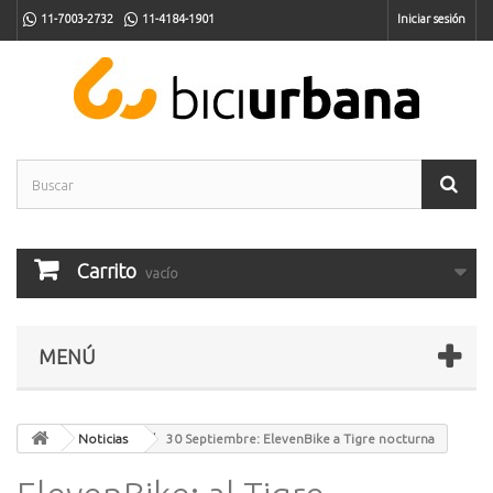
11-7003-2732
11-4184-1901
Iniciar sesión
Carrito
vacío
MENÚ
Noticias
30 Septiembre: ElevenBike a Tigre nocturna