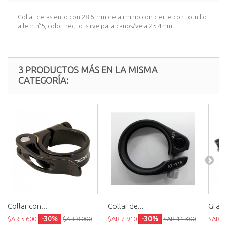
Collar de asiento con 28.6 mm de aliminio con cierre con tornillo
allem n°5, color negro. sirve para caños/vela 25.4mm
3 PRODUCTOS MÁS EN LA MISMA
CATEGORÍA:
Collar con...
Collar de...
Gramp
-30%
-30%
$AR 5.600
$AR 8.000
$AR 7.910
$AR 11.300
$AR 1