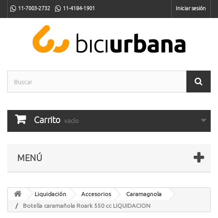
11-7003-2732
11-4184-1901
Iniciar sesión
Carrito
vacío
MENÚ
Liquidación
Accesorios
Caramagnola
Botella caramañola Roark 550 cc LIQUIDACION