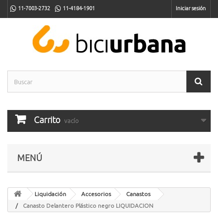
11-7003-2732
11-4184-1901
Iniciar sesión
Carrito
vacío
MENÚ
Liquidación
Accesorios
Canastos
Canasto Delantero Plástico negro LIQUIDACION