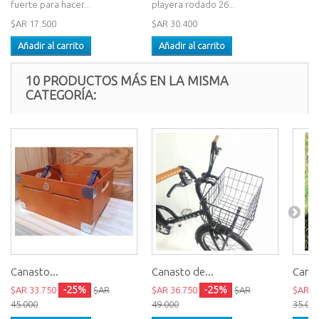
fuerte para hacer...
playera rodado 26...
$AR 17.500
$AR 30.400
Añadir al carrito
Añadir al carrito
10 PRODUCTOS MÁS EN LA MISMA
CATEGORÍA:
Canasto...
Canasto de...
Canas
-25%
-25%
$AR 33.750
$AR
$AR 36.750
$AR
$AR 2
45.000
49.000
35.00