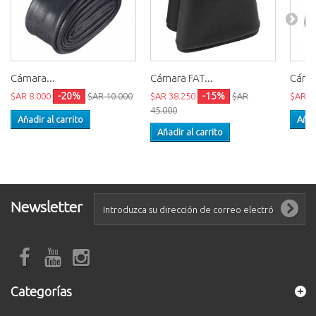
Cámara...
Cámara FAT...
Cámar
-20%
-15%
$AR 8.000
$AR 10.000
$AR 38.250
$AR
$AR 7
45.000
Añadir al carrito
Añad
Añadir al carrito
Newsletter
Categorías