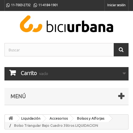
11-7003-2732
11-4184-1901
Iniciar sesión
Carrito
vacío
MENÚ
Liquidación
Accesorios
Bolsos y Alforjas
Bolso Triangular Bajo Cuadro 3litros LIQUIDACION