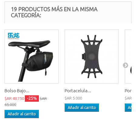
19 PRODUCTOS MÁS EN LA MISMA
CATEGORÍA:
Bolso Bajo...
Portacelula...
Porta
-25%
$AR 5.000
$AR 1
$AR 48.750
$AR
65.000
Añadir al carrito
Añad
Añadir al carrito