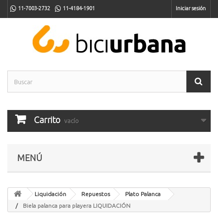
11-7003-2732
11-4184-1901
Iniciar sesión
Carrito
vacío
MENÚ
Liquidación
Repuestos
Plato Palanca
Biela palanca para playera LIQUIDACIÓN