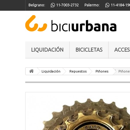
Belgrano:
11-7003-2732
Palermo:
11-4184-19
LIQUIDACIÓN
BICICLETAS
ACCES
Liquidación
Repuestos
Piñones
Piñone