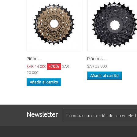
Piñón...
Piñones...
-30%
$AR 22.000
$AR 14.000
$AR
20.000
Añadir al carrito
Añadir al carrito
Newsletter