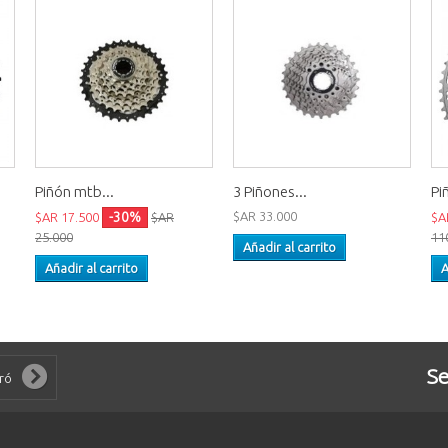
Piñón mtb...
3 Piñones...
Pi
-30%
$AR 33.000
$AR 17.500
$AR
$A
25.000
11
Añadir al carrito
Añadir al carrito
A
Se