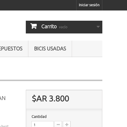
Iniciar sesión
Carrito
vacío
EPUESTOS
BICIS USADAS
$AR 3.800
SAN
Cantidad
bici?