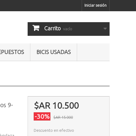
Iniciar sesión
Carrito
vacío
EPUESTOS
BICIS USADAS
$AR 10.500
os 9-
-30%
$AR 15.000
Descuento en efectivo
dundacia