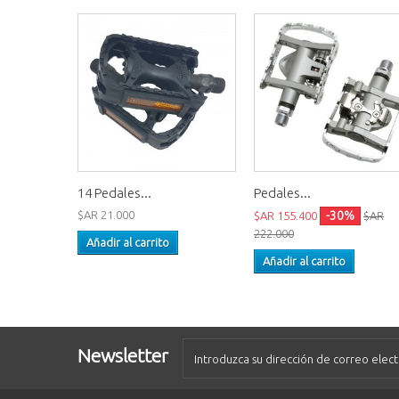
14 Pedales...
Pedales...
$AR 21.000
-30%
$AR 155.400
$AR
222.000
Añadir al carrito
Añadir al carrito
Newsletter