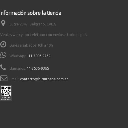
Información sobre la tienda
Sucre 2347, Belgrano, CABA
Ventas web y por teléfono con envíos a todo el país.
Lunes a sábados 10h a 19h
WhatsApp:
11-7003-2732
Llamanos:
11-7536-9365
Email:
contacto@biciurbana.com.ar