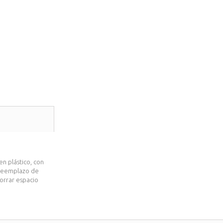
n plástico, con
l reemplazo de
horrar espacio