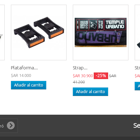
Plataforma...
Strap...
St
$AR 14.000
-25%
$AR 30.900
$AR
$A
41.200
Añadir al carrito
A
Añadir al carrito
Se